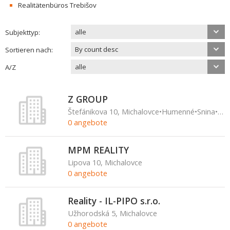
Realitätenbüros Trebišov
alle
Subjekttyp:
By count desc
Sortieren nach:
alle
A/Z
Z GROUP
Štefánikova 10, Michalovce•Humenné•Snina•Vranov n.T.•Strážske
0 angebote
MPM REALITY
Lipova 10, Michalovce
0 angebote
Reality - IL-PIPO s.r.o.
Užhorodská 5, Michalovce
0 angebote