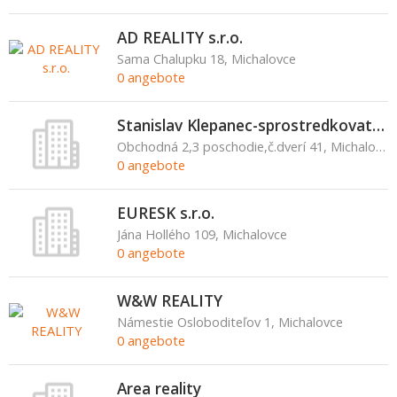
AD REALITY s.r.o.
Sama Chalupku 18, Michalovce
0 angebote
Stanislav Klepanec-sprostredkovateľ obchodu a služieb
Obchodná 2,3 poschodie,č.dverí 41, Michalovce
0 angebote
EURESK s.r.o.
Jána Hollého 109, Michalovce
0 angebote
W&W REALITY
Námestie Osloboditeľov 1, Michalovce
0 angebote
Area reality