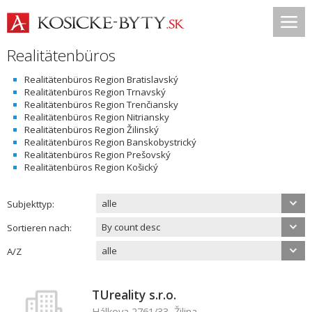
Realitätenbüros
Realitätenbüros Region Bratislavský
Realitätenbüros Region Trnavský
Realitätenbüros Region Trenčiansky
Realitätenbüros Region Nitriansky
Realitätenbüros Region Žilinský
Realitätenbüros Region Banskobystrický
Realitätenbüros Region Prešovský
Realitätenbüros Region Košický
alle
Subjekttyp:
By count desc
Sortieren nach:
alle
A/Z
TUreality s.r.o.
Hálkova 2761/33, Žilina