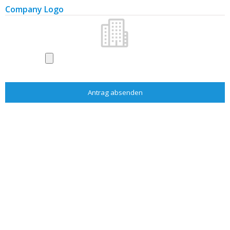
Dächer, Dachdeckmaterialien
Company Logo
Alarme und Sicherungsanlagen
Wasser, Gas, Heizung
Wasseraufbereitung
Aufzüge
Messen und Ausstellungen
Zeitschriften und Literatur
Bau
Baufirmen
Baumaterialien
Baumaterialien - Hersteller
Garten
Gartenfirmen
Gartenausstattung
Gartenzentren, Blumen
Literatur
Architekten/Projektante
Bau
Garten