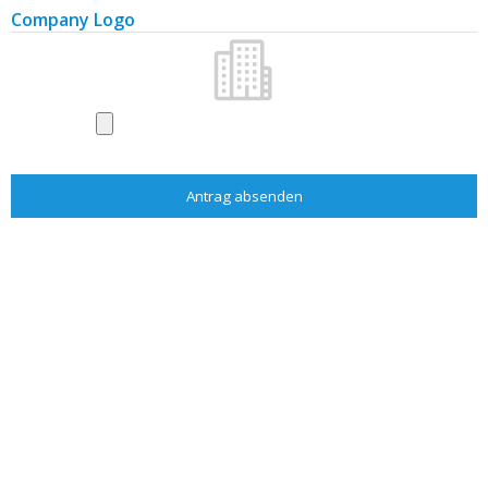
Dächer, Dachdeckmaterialien
Company Logo
Alarme und Sicherungsanlagen
Wasser, Gas, Heizung
Wasseraufbereitung
Aufzüge
Messen und Ausstellungen
Zeitschriften und Literatur
Bau
Baufirmen
Baumaterialien
Baumaterialien - Hersteller
Garten
Gartenfirmen
Gartenausstattung
Gartenzentren, Blumen
Literatur
Architekten/Projektante
Bau
Garten