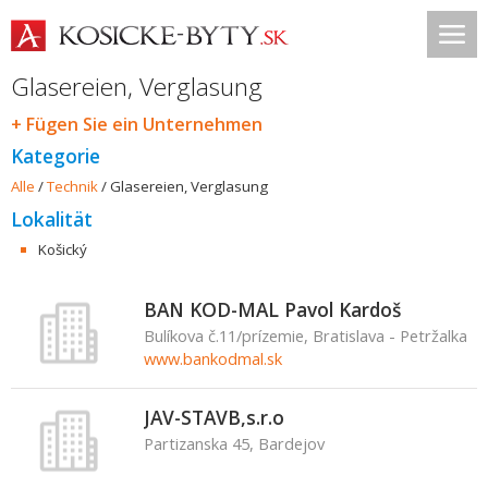
Glasereien, Verglasung
+ Fügen Sie ein Unternehmen
Kategorie
Alle
/
Technik
/
Glasereien, Verglasung
Lokalität
Košický
BAN KOD-MAL Pavol Kardoš
Bulíkova č.11/prízemie, Bratislava - Petržalka
www.bankodmal.sk
JAV-STAVB,s.r.o
Partizanska 45, Bardejov