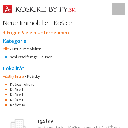
Neue Immobilien Košice
+ Fügen Sie ein Unternehmen
Kategorie
Alle
/
Neue Immobilien
schlüsselfertige Häuser
Lokalität
Všetky kraje
/
Košický
Košice - okolie
Košice I
Košice II
Košice III
Košice IV
rgstav
budapestianka, Košice - mestská časť Ťahanovce