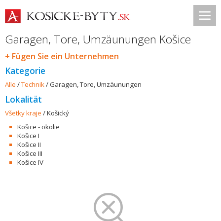
Garagen, Tore, Umzäunungen Košice
+ Fügen Sie ein Unternehmen
Kategorie
Alle
/
Technik
/
Garagen, Tore, Umzäunungen
Lokalität
Všetky kraje
/
Košický
Košice - okolie
Košice I
Košice II
Košice III
Košice IV