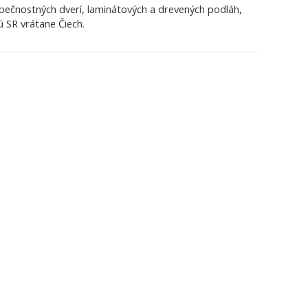
pečnostných dverí, laminátových a drevených podláh,
ú SR vrátane Čiech.