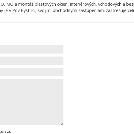
VO, MO a montáž plastových okien, interiérových, vchodových a bez
my je v Pov.Bystrici, svojimi obchodnými zastúpeniami zastrešuje cel
ten zu