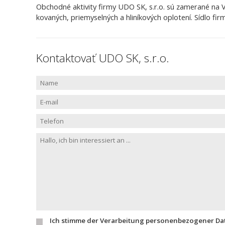
Obchodné aktivity firmy UDO SK, s.r.o. sú zamerané na 
kovaných, priemyselných a hliníkových oplotení. Sídlo fir
Kontaktovať UDO SK, s.r.o.
Ich stimme der Verarbeitung personenbezogener Da