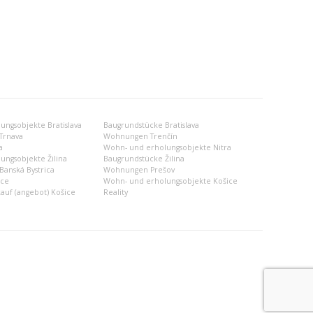
ngsobjekte Bratislava
Baugrundstücke Bratislava
Trnava
Wohnungen Trenčín
a
Wohn- und erholungsobjekte Nitra
ungsobjekte Žilina
Baugrundstücke Žilina
anská Bystrica
Wohnungen Prešov
ce
Wohn- und erholungsobjekte Košice
uf (angebot) Košice
Reality