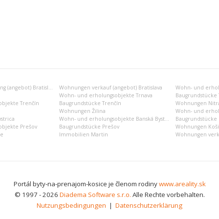
Wohnungen vermietung (angebot) Bratislava
Wohnungen verkauf (angebot) Bratislava
Wohn- und erholu
Wohn- und erholungsobjekte Trnava
Baugrundstücke 
bjekte Trenčín
Baugrundstücke Trenčín
Wohnungen Nitr
Wohnungen Žilina
Wohn- und erhol
strica
Wohn- und erholungsobjekte Banská Bystrica
Baugrundstücke B
bjekte Prešov
Baugrundstücke Prešov
Wohnungen Koši
ce
Immobilien Martin
Wohnungen verka
Portál byty-na-prenajom-kosice je členom rodiny
www.areality.sk
© 1997 - 2026
Diadema Software s.r.o.
Alle Rechte vorbehalten.
Nutzungsbedingungen
|
Datenschutzerklärung