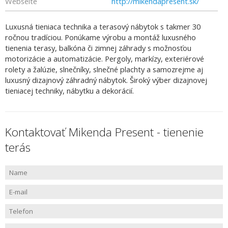
Webseite
http://mikendapresent.sk/
Luxusná tieniaca technika a terasový nábytok s takmer 30
ročnou tradíciou. Ponúkame výrobu a montáž luxusného
tienenia terasy, balkóna či zimnej záhrady s možnosťou
motorizácie a automatizácie. Pergoly, markízy, exteriérové
rolety a žalúzie, slnečníky, slnečné plachty a samozrejme aj
luxusný dizajnový záhradný nábytok. Široký výber dizajnovej
tieniacej techniky, nábytku a dekorácií.
Kontaktovať Mikenda Present - tienenie
terás